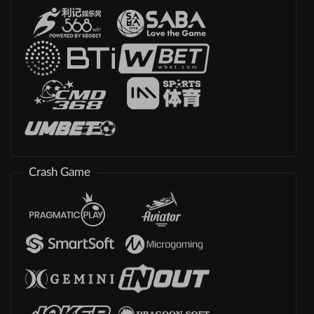
Crash Game