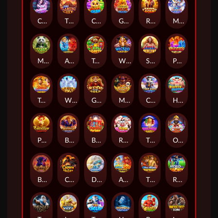
Cocktail City
THE FLAME CITY
Clucky Cash
GOLDEN TRAIN DELUXE
RHINO LEGEND
Magic Bingo Queen
Mystic Panda
Angel vs Devil Ultimate Goal Showdown
Triple Ignite
WICKED FORTUNE
SUPER HEROINE
Phoenix Blaze Link
Triple Supreme Xtreme Treasure
Wild Wolf Xtreme
Gold Rush
Mummy’s Treasure Quest
Cyber Rabbit
Huffin'and Puffin'Jackpot
Phoenix Link - Collection
Buffalo Triple Fury
Bao Zhu Fortune
RICH PIGGIES
The Hallowin Bats
Ore Rush: Cart Collector
BUFFALO LEGEND
Crown of Hades
Dragon's Blaze Link
ANGELVSDEVIL SEA DUEL
THE GREAT FIREFIGHTER
Road to Glory