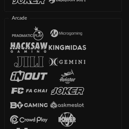
Arcade