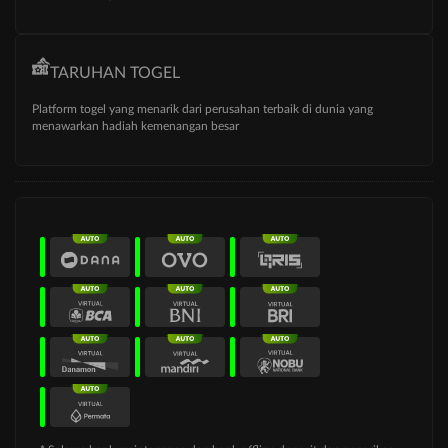
TARUHAN TOGEL
Platform togel yang menarik dari perusahan terbaik di dunia yang
menawarkan hadiah kemenangan besar