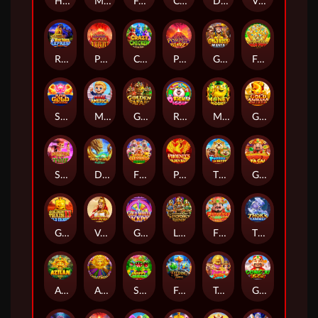
Huffin’ And Puffin’ Ultra Wheel
MUMMY'S CURSE
Fuyu Phoenix
Crown of Olympus
Dragon Link Collection
VEGAS CASH LINK
Riches Express
Pompeii’s Blaze 1000
Crazy Chicken
Pompeil Blaze
Gold Rush Mania
Fortune Gold Pots
Super Gold Arowana
Make America Great Again
GOLDEN FAFAFA
RICH PIGGIES WORLD
Money Piggies
GOLD AROWANA
Skeleton Thief
Dragon Link Fortune
FIVE BLESSINGS ARRIVE
Phoenix's Golden Basin
THE PUPPIES IN EGYPT
GONG XI FA CAI
GOLDEN TRAIN 2
Valiant of Athena
Gold Wheel Jackpot
LEGEND OF SPOOKY LINK
FORTUNE GOD BLESSING
Thor's Hammer
Aztlan Gems
AZTLAN GEMS2
SNAPPY CARNIVAL
Feeding Time
Triple Spin Xtreme
GONG XI FA CAI