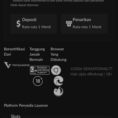
* Selama bank maintenance dan bank offline deposit dan penarikan
tidak dapat diproses
Deposit
Penarikan
Rata-rata 1 Menit
Rata-rata 1 Menit
Bersertifikasi
Tanggung
Browser
Dari
Jawab
Yang
Bermain
Didukung
©2026 SENSATIONAL77.
Hak cipta dilindungi | 18+
Platform Penyedia Layanan
Slots