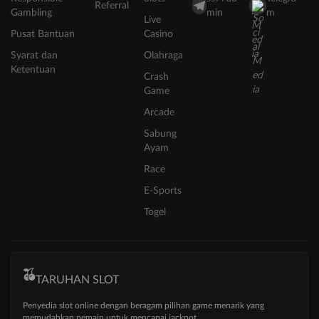
Referral
Gambling
min
m
Live
Pusat Bantuan
Casino
Syarat dan
Olahraga
Ketentuan
Crash
Game
Arcade
Sabung
Ayam
Race
E-Sports
Togel
TARUHAN SLOT
Penyedia slot online dengan beragam pilihan game menarik yang
memudahkan pemain untuk mencapai jackpot