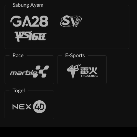
Sabung Ayam
Race
E-Sports
Togel