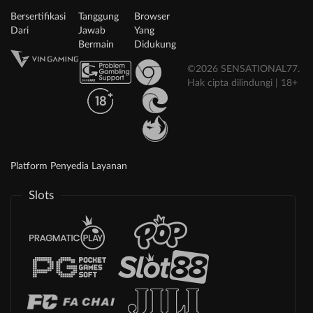
Bersertifikasi
Tanggung
Browser
Dari
Jawab
Yang
Bermain
Didukung
©2026 SENSATIONAL77.
Hak cipta dilindungi | 18+
Platform Penyedia Layanan
Slots