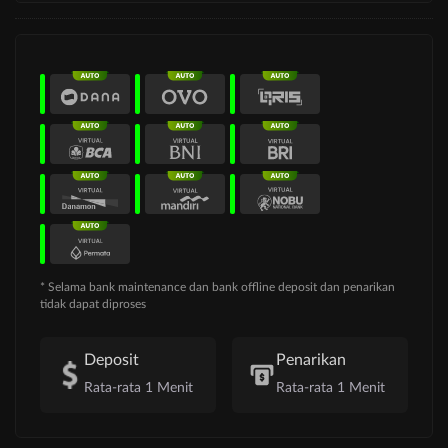
* Selama bank maintenance dan bank offline deposit dan penarikan
tidak dapat diproses
Deposit
Penarikan
Rata-rata 1 Menit
Rata-rata 1 Menit