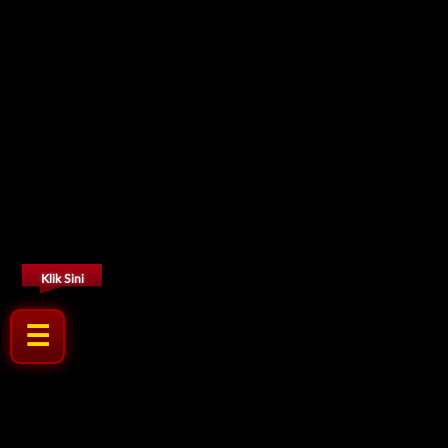
Klik Sini
☰