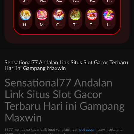
Spirit of Nine Tails
Nezha And The Dragon Emperor
Ragnar's Conquest
Amon Ra's Relic
Four Scholars
Three Kingdoms Slot
Heavenly Fortune
More & More Love
Crazy Miner
The Beanstalk
Trains of India
Jewel Space
Sensational77 Andalan Link Situs Slot Gacor Terbaru
Hari ini Gampang Maxwin
Sensational77 Andalan
Link Situs Slot Gacor
Terbaru Hari ini Gampang
Maxwin
SS77 membawa kabar baik buat yang lagi nyari
slot gacor
maxwin,sekarang