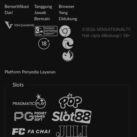
Bersertifikasi
Tanggung
Browser
Dari
Jawab
Yang
Bermain
Didukung
©2026 SENSATIONAL77.
Hak cipta dilindungi | 18+
Platform Penyedia Layanan
Slots