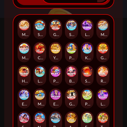
Mahjong Frenzy
Sharkalicious
Gods of Asgard
Sky Chasers
Legend of King Kong
Mahjong Frenzy : Tiles of Fortunes
Money Tree Slot
CNY Fever
Yokai Treasure
Paw House
Kirin Legends
Golden Lion
Highway Kings HD
Lost Paradise 2
Play If You Dare
Bozo's Trick
Sky Lantern
Royal Pastry Chef
Elementalist
Magic Lamp Carnival
Evil Queen Cauldron
Gate of Ninja
Paw House 2
Let's Party