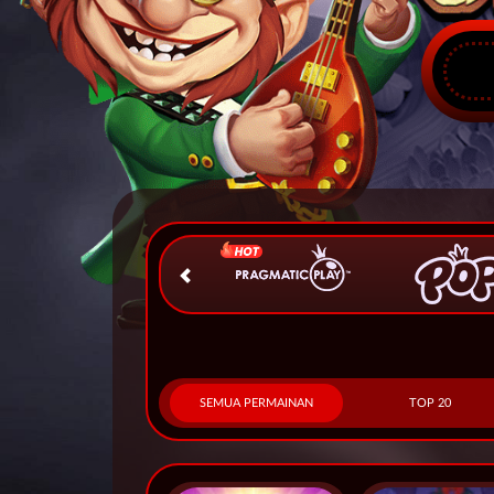
SEMUA PERMAINAN
TOP 20