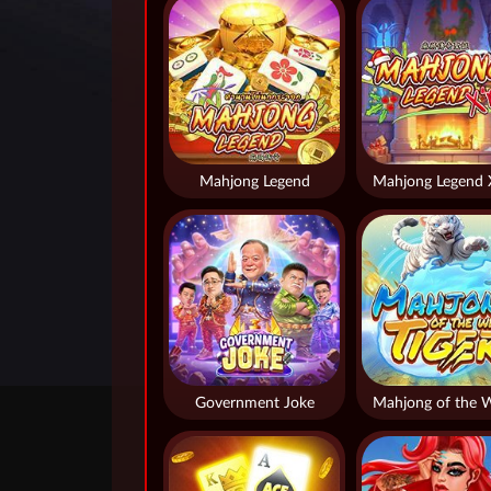
Mahjong Legend
Government Joke