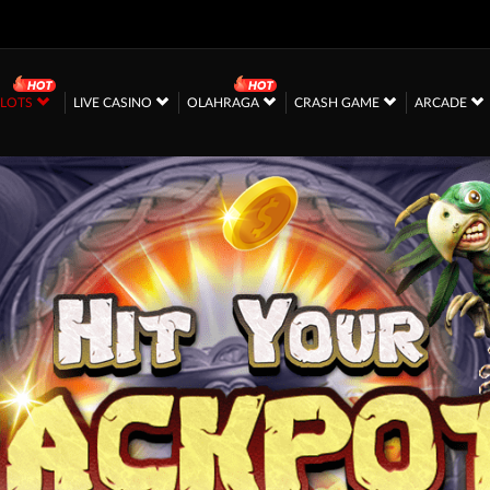
SLOTS
LIVE CASINO
OLAHRAGA
CRASH GAME
ARCADE