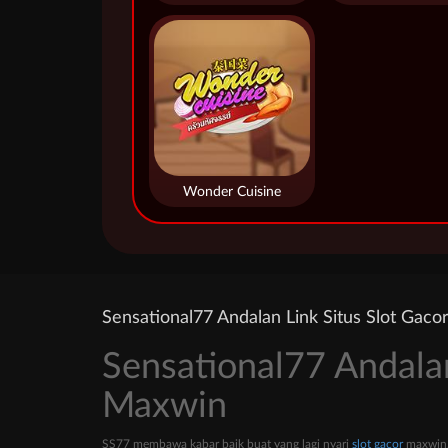
Wonder Cuisine
Sensational77 Andalan Link Situs Slot Gac
Sensational77 Andalan
Maxwin
SS77 membawa kabar baik buat yang lagi nyari
slot gacor
maxwin,s