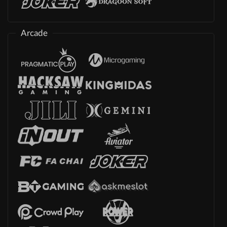
Arcade