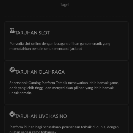
Togel
TARUHAN SLOT
Penyedia slot online dengan beragam pilihan game menarik yang
memudahkan pemain untuk mencapai jackpot
TARUHAN OLAHRAGA
Sportsbook Gaming Platform Terbaik menawarkan lebih banyak game,
odds yang lebih tinggi, dan menyediakan pilihan yang lebih banyak
untuk pemain.
TARUHAN LIVE KASINO
Platform Pilihan bagi perusahaan-perusahaan terbaik di dunia, dengan
pilihan variasi game terbanyak