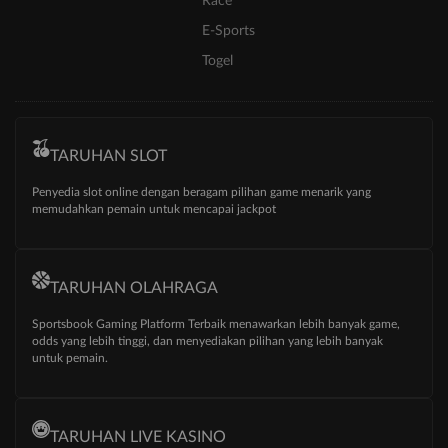
Race
E-Sports
Togel
TARUHAN SLOT
Penyedia slot online dengan beragam pilihan game menarik yang
memudahkan pemain untuk mencapai jackpot
TARUHAN OLAHRAGA
Sportsbook Gaming Platform Terbaik menawarkan lebih banyak game,
odds yang lebih tinggi, dan menyediakan pilihan yang lebih banyak
untuk pemain.
TARUHAN LIVE KASINO