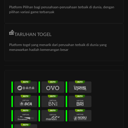
Platform Pilihan bagi perusahaan-perusahaan terbaik di dunia, dengan
pilihan variasi game terbanyak
TARUHAN TOGEL
Platform togel yang menarik dari perusahan terbaik di dunia yang
menawarkan hadiah kemenangan besar