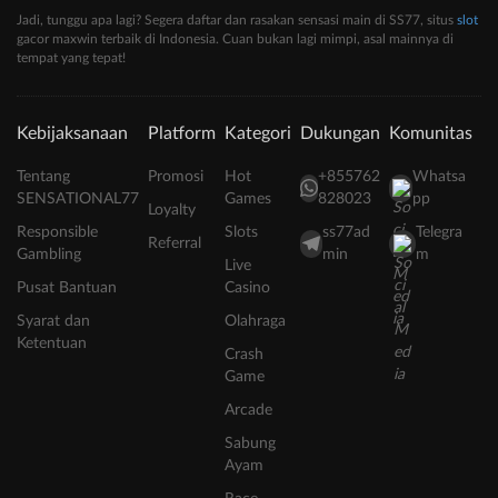
Jadi, tunggu apa lagi? Segera daftar dan rasakan sensasi main di SS77, situs
slot
gacor maxwin terbaik di Indonesia. Cuan bukan lagi mimpi, asal mainnya di
tempat yang tepat!
Kebijaksanaan
Platform
Kategori
Dukungan
Komunitas
Tentang
Promosi
Hot
+855762
Whatsa
SENSATIONAL77
Games
828023
pp
Loyalty
Responsible
Slots
ss77ad
Telegra
Referral
Gambling
min
m
Live
Pusat Bantuan
Casino
Syarat dan
Olahraga
Ketentuan
Crash
Game
Arcade
Sabung
Ayam