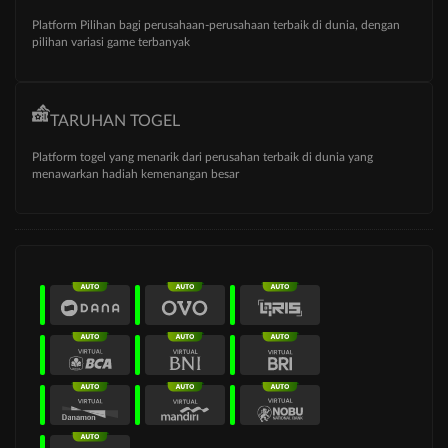
Platform Pilihan bagi perusahaan-perusahaan terbaik di dunia, dengan
pilihan variasi game terbanyak
TARUHAN TOGEL
Platform togel yang menarik dari perusahan terbaik di dunia yang
menawarkan hadiah kemenangan besar