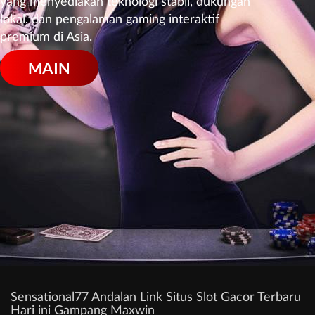
yang menyediakan teknologi stabil, dukungan
lokal, dan pengalaman gaming interaktif
premium di Asia.
MAIN
Sensational77 Andalan Link Situs Slot Gacor Terbaru
Hari ini Gampang Maxwin