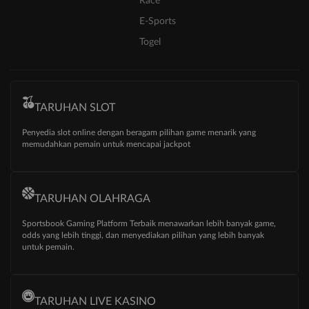
Race
E-Sports
Togel
TARUHAN SLOT
Penyedia slot online dengan beragam pilihan game menarik yang
memudahkan pemain untuk mencapai jackpot
TARUHAN OLAHRAGA
Sportsbook Gaming Platform Terbaik menawarkan lebih banyak game,
odds yang lebih tinggi, dan menyediakan pilihan yang lebih banyak
untuk pemain.
TARUHAN LIVE KASINO