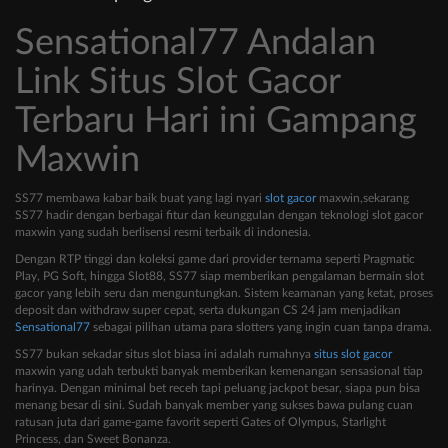
Sensational77 Andalan
Link Situs Slot Gacor
Terbaru Hari ini Gampang
Maxwin
SS77 membawa kabar baik buat yang lagi nyari
slot gacor
maxwin,sekarang
SS77 hadir dengan berbagai fitur dan keunggulan dengan teknologi slot gacor
maxwin yang sudah berlisensi resmi terbaik di indonesia.
Dengan RTP tinggi dan koleksi game dari provider ternama seperti Pragmatic
Play, PG Soft, hingga Slot88, SS77 siap memberikan pengalaman bermain slot
gacor yang lebih seru dan menguntungkan. Sistem keamanan yang ketat, proses
deposit dan withdraw super cepat, serta dukungan CS 24 jam menjadikan
Sensational77
sebagai pilihan utama para slotters yang ingin cuan tanpa drama.
SS77 bukan sekadar situs slot biasa ini adalah rumahnya
situs slot gacor
maxwin yang udah terbukti banyak memberikan kemenangan sensasional tiap
harinya. Dengan minimal bet receh tapi peluang jackpot besar, siapa pun bisa
menang besar di sini. Sudah banyak member yang sukses bawa pulang cuan
ratusan juta dari game-game favorit seperti Gates of Olympus, Starlight
Princess, dan Sweet Bonanza.