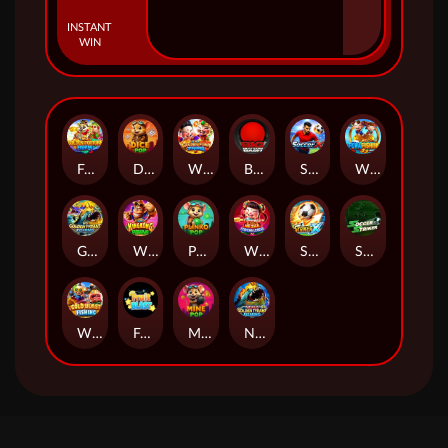
INSTANT
WIN
Fortune Fishing
Dice Pop
WD Golden Fuwa Fishing
Big Button Bash
SoccerX
WD FuWa Fishing
Golden Tyrant Fishing
WD King Kong Fishing
Plinko Pop
WD Nezha Fishing Legend
StrikerX
Soccer Striker
WD Gold Blast Fishing
Fruit Blast
Mine Pop
Nexus Golden Tyrant