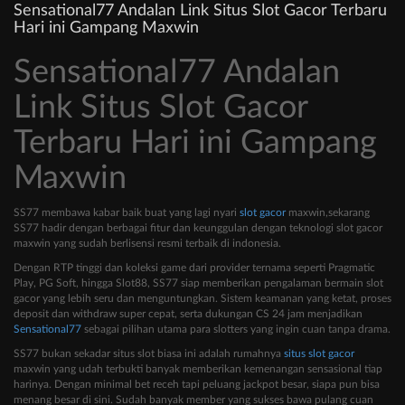
Sensational77 Andalan Link Situs Slot Gacor Terbaru
Hari ini Gampang Maxwin
Sensational77 Andalan
Link Situs Slot Gacor
Terbaru Hari ini Gampang
Maxwin
SS77 membawa kabar baik buat yang lagi nyari
slot gacor
maxwin,sekarang
SS77 hadir dengan berbagai fitur dan keunggulan dengan teknologi slot gacor
maxwin yang sudah berlisensi resmi terbaik di indonesia.
Dengan RTP tinggi dan koleksi game dari provider ternama seperti Pragmatic
Play, PG Soft, hingga Slot88, SS77 siap memberikan pengalaman bermain slot
gacor yang lebih seru dan menguntungkan. Sistem keamanan yang ketat, proses
deposit dan withdraw super cepat, serta dukungan CS 24 jam menjadikan
Sensational77
sebagai pilihan utama para slotters yang ingin cuan tanpa drama.
SS77 bukan sekadar situs slot biasa ini adalah rumahnya
situs slot gacor
maxwin yang udah terbukti banyak memberikan kemenangan sensasional tiap
harinya. Dengan minimal bet receh tapi peluang jackpot besar, siapa pun bisa
menang besar di sini. Sudah banyak member yang sukses bawa pulang cuan