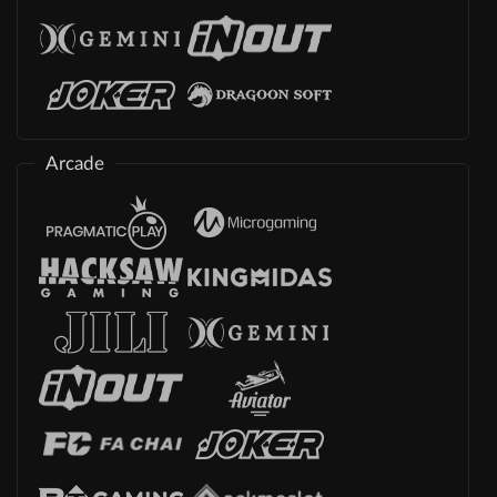
Arcade