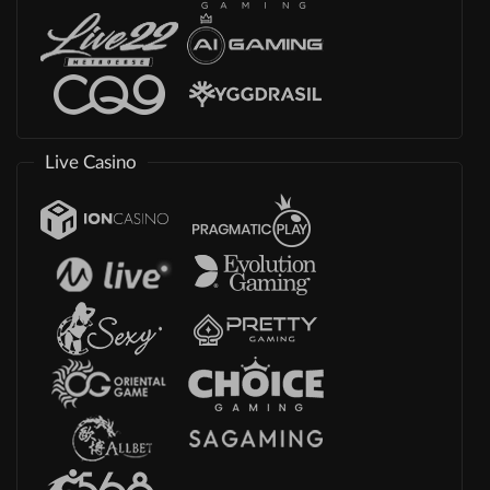
Live Casino