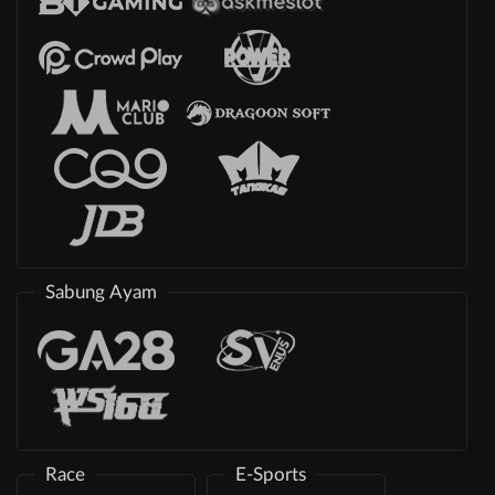
Sabung Ayam
Race
E-Sports