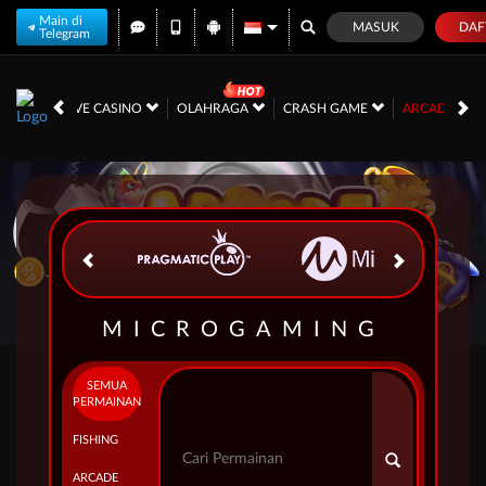
Main di
MASUK
DAF
Telegram
LOTS
LIVE CASINO
OLAHRAGA
CRASH GAME
ARCADE
MICROGAMING
SEMUA
PERMAINAN
FISHING
ARCADE