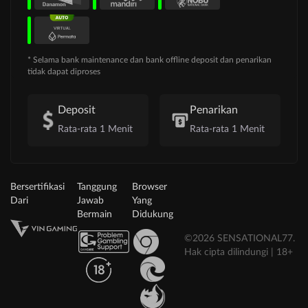
* Selama bank maintenance dan bank offline deposit dan penarikan
tidak dapat diproses
Deposit
Penarikan
Rata-rata 1 Menit
Rata-rata 1 Menit
Bersertifikasi
Tanggung
Browser
Dari
Jawab
Yang
Bermain
Didukung
©2026 SENSATIONAL77.
Hak cipta dilindungi | 18+