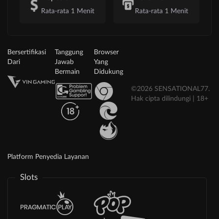
Rata-rata 1 Menit
Rata-rata 1 Menit
Bersertifikasi
Tanggung
Browser
Dari
Jawab
Yang
Bermain
Didukung
©2026 SENSATIONAL77.
Hak cipta dilindungi | 18+
Platform Penyedia Layanan
Slots