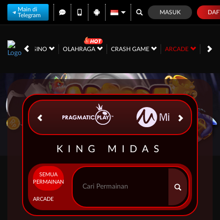
Main di
MASUK
DAF
Telegram
LIVE CASINO
OLAHRAGA
CRASH GAME
ARCADE
SAB
KING MIDAS
SEMUA
PERMAINAN
ARCADE