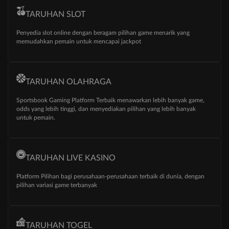
TARUHAN SLOT
Penyedia slot online dengan beragam pilihan game menarik yang
memudahkan pemain untuk mencapai jackpot
TARUHAN OLAHRAGA
Sportsbook Gaming Platform Terbaik menawarkan lebih banyak game,
odds yang lebih tinggi, dan menyediakan pilihan yang lebih banyak
untuk pemain.
TARUHAN LIVE KASINO
Platform Pilihan bagi perusahaan-perusahaan terbaik di dunia, dengan
pilihan variasi game terbanyak
TARUHAN TOGEL