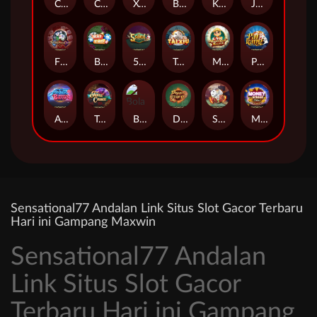
Cards Hi Lo
Coin Pusher
Xoc Dia Lightning
Baccarat: Swipe
KM Virtual Horse Racing
Jogo De Bozo
Fish Prawn Crab 2
Bai Cao
5 Card Poker
Tai Xiu
Monkey King Roulette
Pai Kang
Andar Bahar
Triple Chance
Bola Golek
Dragon Tiger 2
Sic Bo
Money Wheel Deluxe
Sensational77 Andalan Link Situs Slot Gacor Terbaru
Hari ini Gampang Maxwin
Sensational77 Andalan
Link Situs Slot Gacor
Terbaru Hari ini Gampang