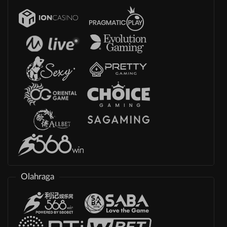
Olahraga