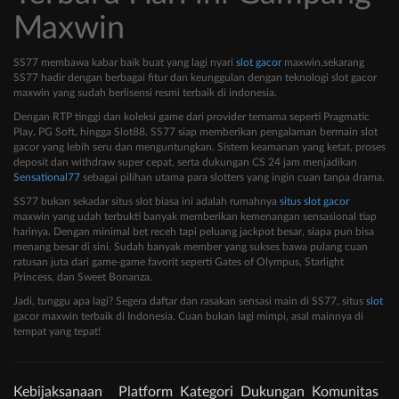
Maxwin
SS77 membawa kabar baik buat yang lagi nyari
slot gacor
maxwin,sekarang
SS77 hadir dengan berbagai fitur dan keunggulan dengan teknologi slot gacor
maxwin yang sudah berlisensi resmi terbaik di indonesia.
Dengan RTP tinggi dan koleksi game dari provider ternama seperti Pragmatic
Play, PG Soft, hingga Slot88, SS77 siap memberikan pengalaman bermain slot
gacor yang lebih seru dan menguntungkan. Sistem keamanan yang ketat, proses
deposit dan withdraw super cepat, serta dukungan CS 24 jam menjadikan
Sensational77
sebagai pilihan utama para slotters yang ingin cuan tanpa drama.
SS77 bukan sekadar situs slot biasa ini adalah rumahnya
situs slot gacor
maxwin yang udah terbukti banyak memberikan kemenangan sensasional tiap
harinya. Dengan minimal bet receh tapi peluang jackpot besar, siapa pun bisa
menang besar di sini. Sudah banyak member yang sukses bawa pulang cuan
ratusan juta dari game-game favorit seperti Gates of Olympus, Starlight
Princess, dan Sweet Bonanza.
Jadi, tunggu apa lagi? Segera daftar dan rasakan sensasi main di SS77, situs
slot
gacor maxwin terbaik di Indonesia. Cuan bukan lagi mimpi, asal mainnya di
tempat yang tepat!
Kebijaksanaan
Platform
Kategori
Dukungan
Komunitas