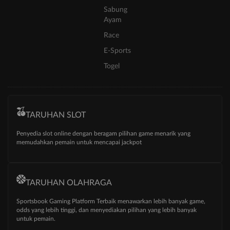
Sabung
Ayam
Race
E-Sports
Togel
TARUHAN SLOT
Penyedia slot online dengan beragam pilihan game menarik yang
memudahkan pemain untuk mencapai jackpot
TARUHAN OLAHRAGA
Sportsbook Gaming Platform Terbaik menawarkan lebih banyak game,
odds yang lebih tinggi, dan menyediakan pilihan yang lebih banyak
untuk pemain.