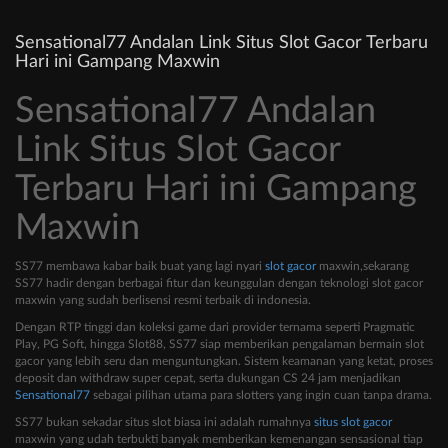
Sensational77 Andalan Link Situs Slot Gacor Terbaru
Hari ini Gampang Maxwin
Sensational77 Andalan
Link Situs Slot Gacor
Terbaru Hari ini Gampang
Maxwin
SS77 membawa kabar baik buat yang lagi nyari
slot gacor
maxwin,sekarang
SS77 hadir dengan berbagai fitur dan keunggulan dengan teknologi slot gacor
maxwin yang sudah berlisensi resmi terbaik di indonesia.
Dengan RTP tinggi dan koleksi game dari provider ternama seperti Pragmatic
Play, PG Soft, hingga Slot88, SS77 siap memberikan pengalaman bermain slot
gacor yang lebih seru dan menguntungkan. Sistem keamanan yang ketat, proses
deposit dan withdraw super cepat, serta dukungan CS 24 jam menjadikan
Sensational77
sebagai pilihan utama para slotters yang ingin cuan tanpa drama.
SS77 bukan sekadar situs slot biasa ini adalah rumahnya
situs slot gacor
maxwin yang udah terbukti banyak memberikan kemenangan sensasional tiap