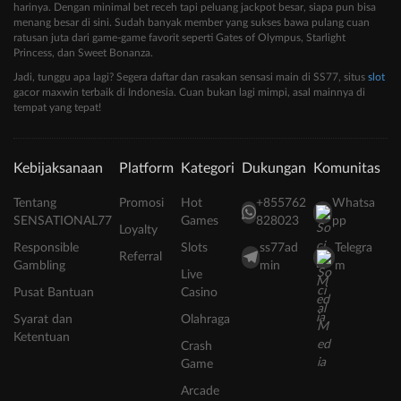
harinya. Dengan minimal bet receh tapi peluang jackpot besar, siapa pun bisa
menang besar di sini. Sudah banyak member yang sukses bawa pulang cuan
ratusan juta dari game-game favorit seperti Gates of Olympus, Starlight
Princess, dan Sweet Bonanza.
Jadi, tunggu apa lagi? Segera daftar dan rasakan sensasi main di SS77, situs
slot
gacor maxwin terbaik di Indonesia. Cuan bukan lagi mimpi, asal mainnya di
tempat yang tepat!
Kebijaksanaan
Platform
Kategori
Dukungan
Komunitas
Tentang
Promosi
Hot
+855762
Whatsa
SENSATIONAL77
Games
828023
pp
Loyalty
Responsible
Slots
ss77ad
Telegra
Referral
Gambling
min
m
Live
Pusat Bantuan
Casino
Syarat dan
Olahraga
Ketentuan
Crash
Game
Arcade