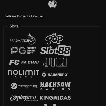
Platform Penyedia Layanan
Slots