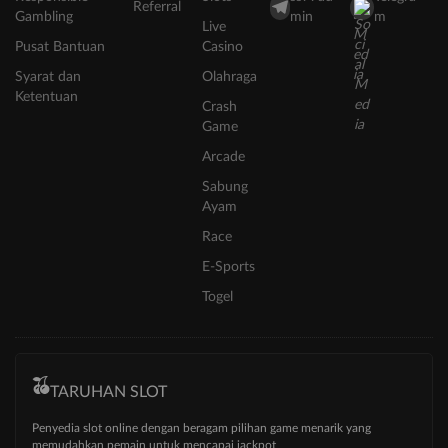
Referral
Gambling
min
m
Live
Pusat Bantuan
Casino
Syarat dan
Olahraga
Ketentuan
Crash
Game
Arcade
Sabung
Ayam
Race
E-Sports
Togel
TARUHAN SLOT
Penyedia slot online dengan beragam pilihan game menarik yang
memudahkan pemain untuk mencapai jackpot