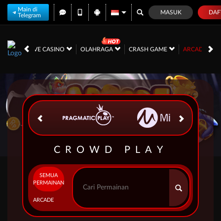
Main di
MASUK
DAF
Telegram
LOTS
LIVE CASINO
OLAHRAGA
CRASH GAME
ARCADE
CROWD PLAY
SEMUA
PERMAINAN
ARCADE